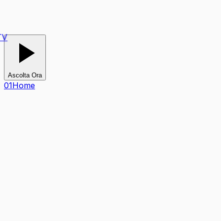
V
Ascolta Ora
0
1
Home