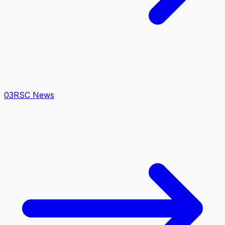
0
3
RSC News