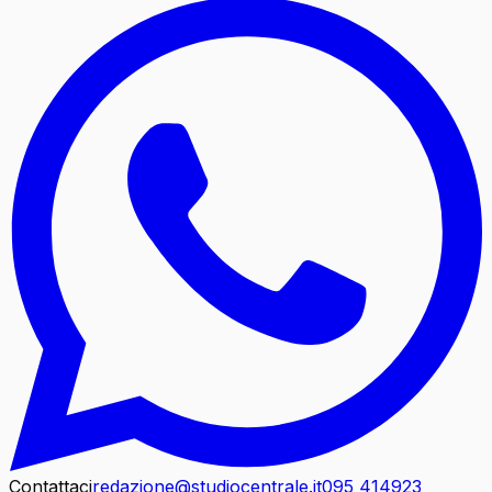
Contattaci
redazione@studiocentrale.it
095 414923