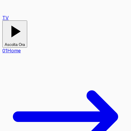
TV
Ascolta Ora
0
1
Home