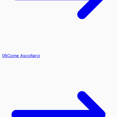
0
6
Come Ascoltarci