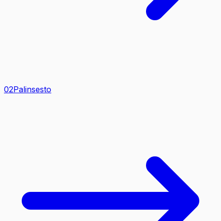
0
2
Palinsesto