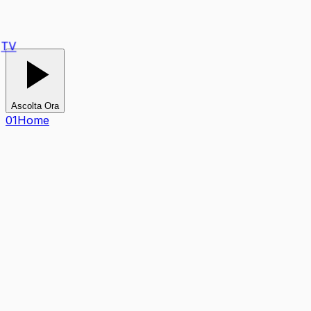
Ascolta Ora
0
1
Home