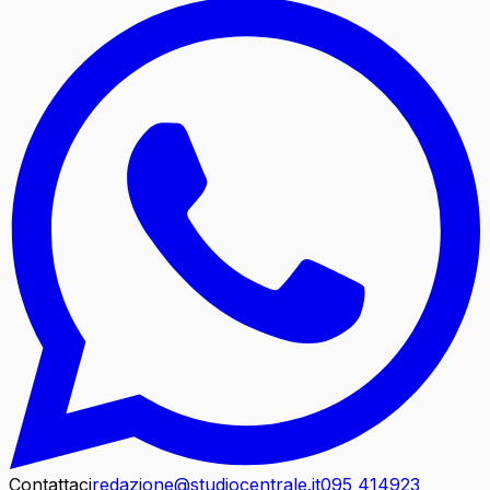
Contattaci
redazione@studiocentrale.it
095 414923