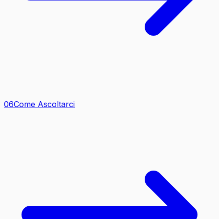
0
6
Come Ascoltarci