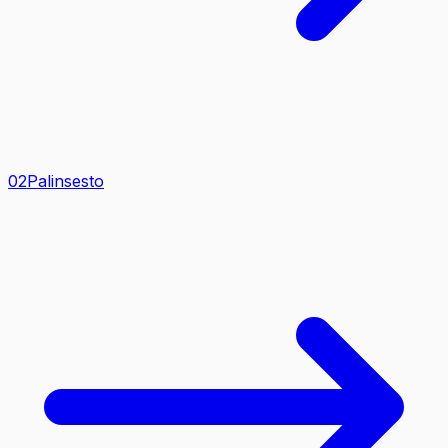
0
2
Palinsesto