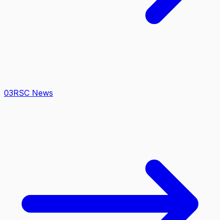
0
3
RSC News