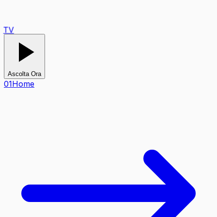
TV
Ascolta Ora
0
1
Home