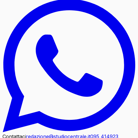
Contattaci
redazione@studiocentrale.it
095 414923