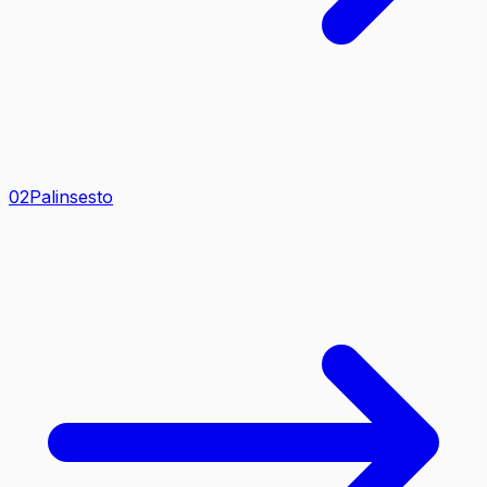
0
2
Palinsesto