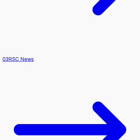
0
3
RSC News