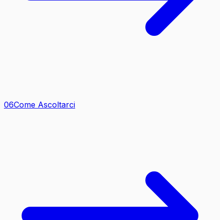
0
6
Come Ascoltarci