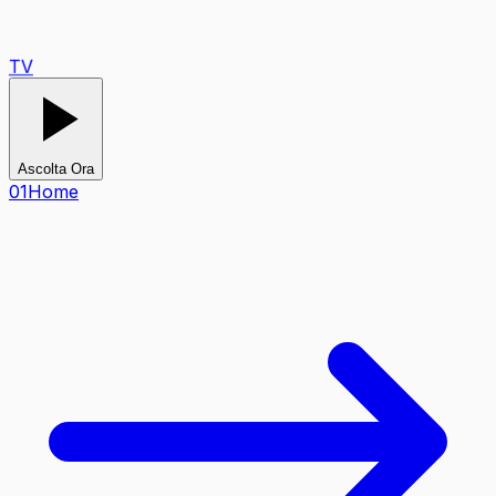
TV
Ascolta Ora
0
1
Home