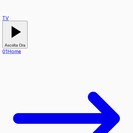
TV
Ascolta Ora
0
1
Home