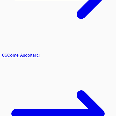
0
6
Come Ascoltarci