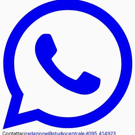
Contattaci
redazione@studiocentrale.it
095 414923