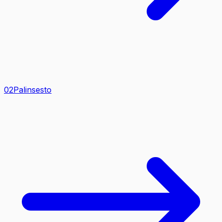
0
2
Palinsesto