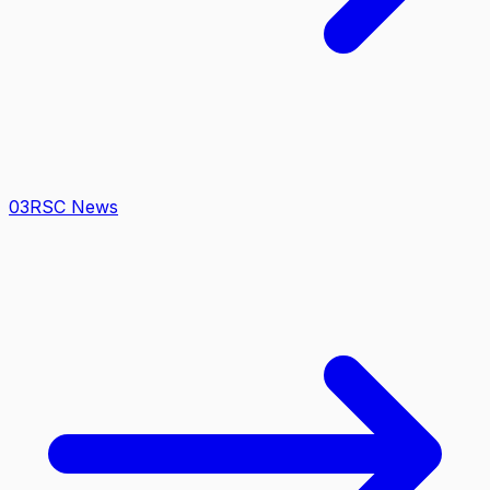
0
3
RSC News