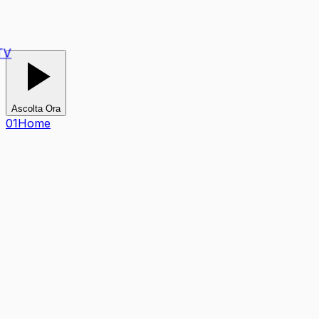
V
Ascolta Ora
0
1
Home