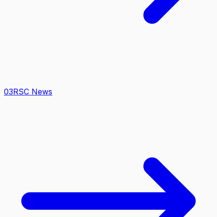
0
3
RSC News