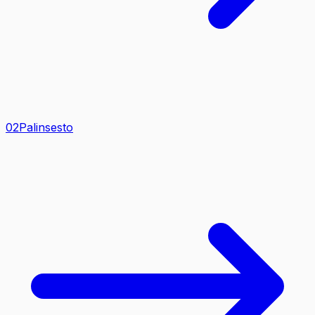
0
2
Palinsesto