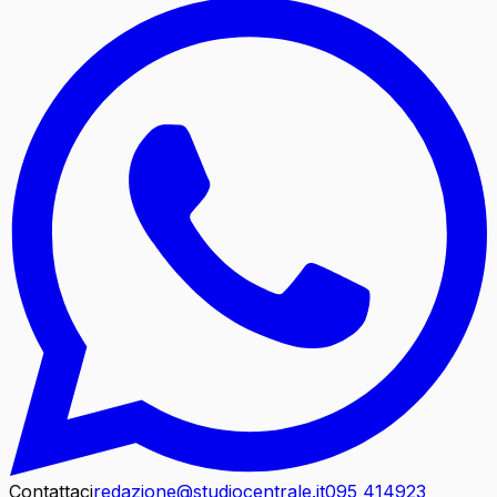
Contattaci
redazione@studiocentrale.it
095 414923