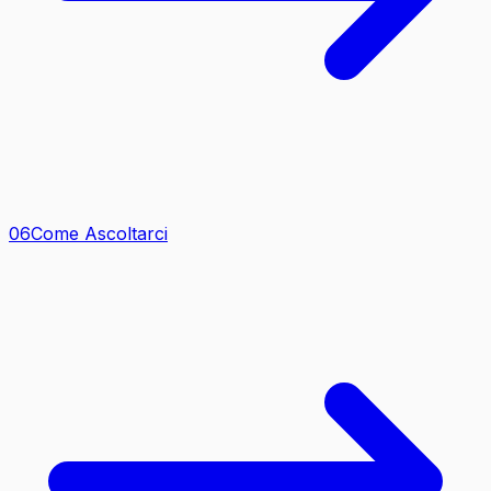
0
6
Come Ascoltarci