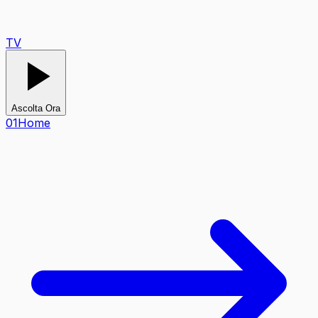
TV
Ascolta Ora
0
1
Home