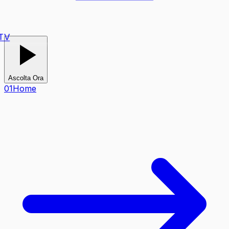
TV
Ascolta Ora
0
1
Home