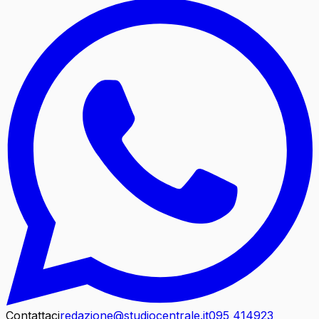
Contattaci
redazione@studiocentrale.it
095 414923