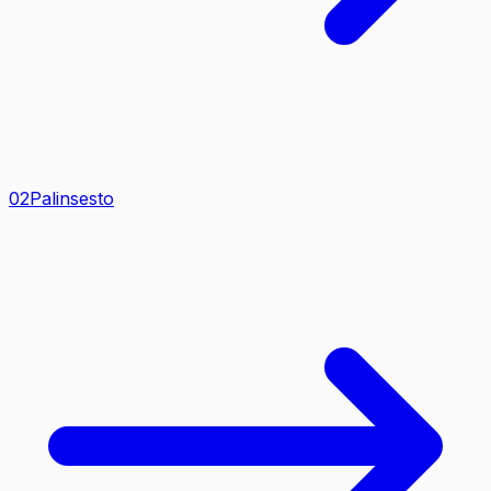
0
2
Palinsesto