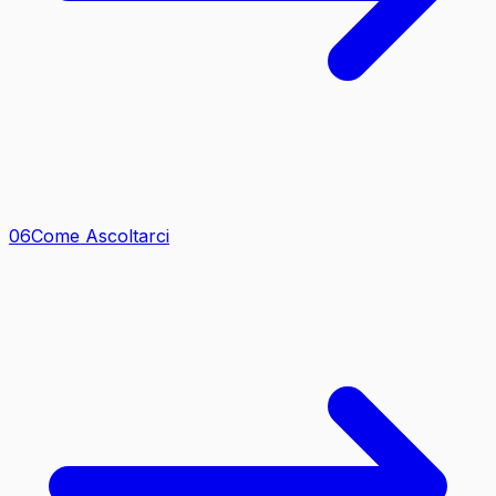
0
6
Come Ascoltarci