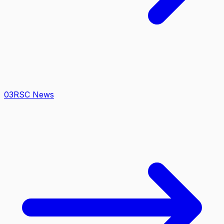
0
3
RSC News