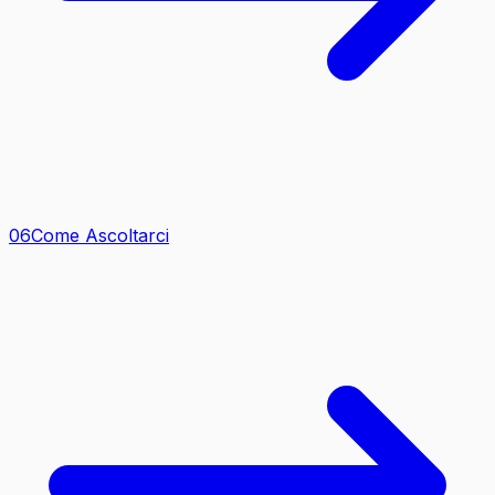
0
6
Come Ascoltarci