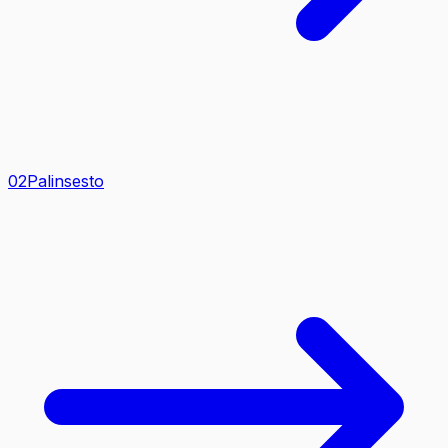
0
2
Palinsesto