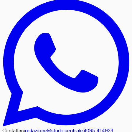
Contattaci
redazione@studiocentrale.it
095 414923