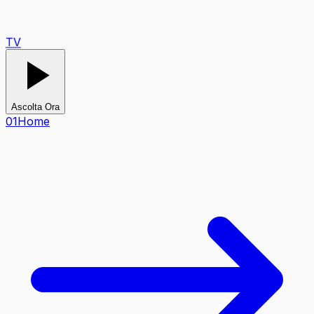
TV
Ascolta Ora
0
1
Home