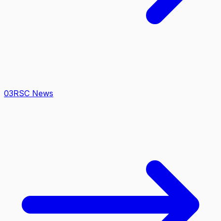
0
3
RSC News