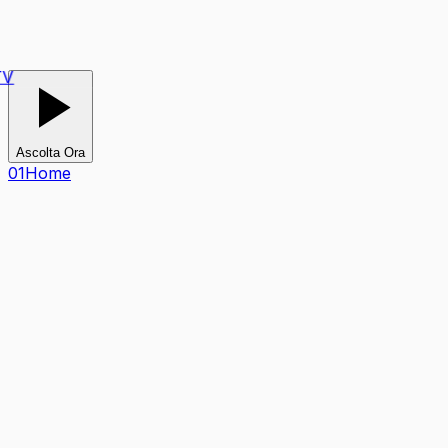
V
Ascolta Ora
0
1
Home