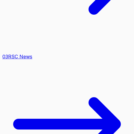
0
3
RSC News