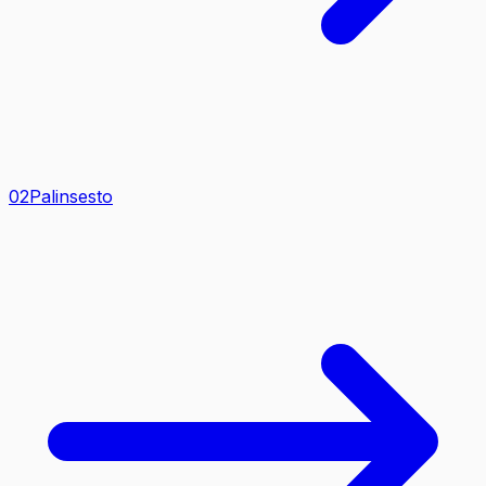
0
2
Palinsesto