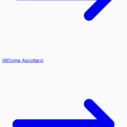
0
6
Come Ascoltarci