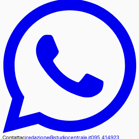
Contattaci
redazione@studiocentrale.it
095 414923