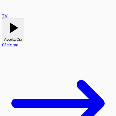
TV
Ascolta Ora
0
1
Home