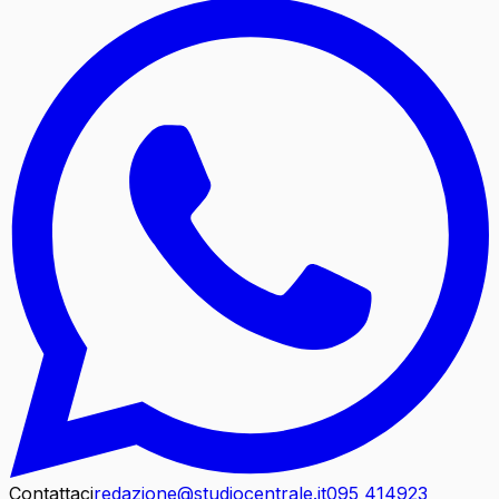
Contattaci
redazione@studiocentrale.it
095 414923