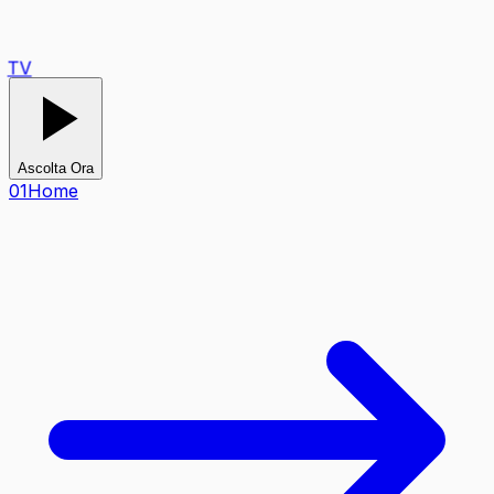
TV
Ascolta Ora
0
1
Home