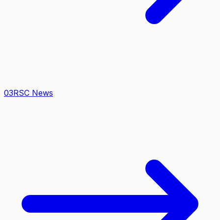
0
3
RSC News