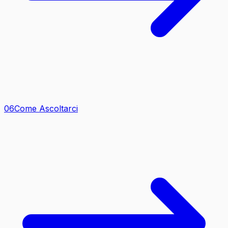
0
6
Come Ascoltarci