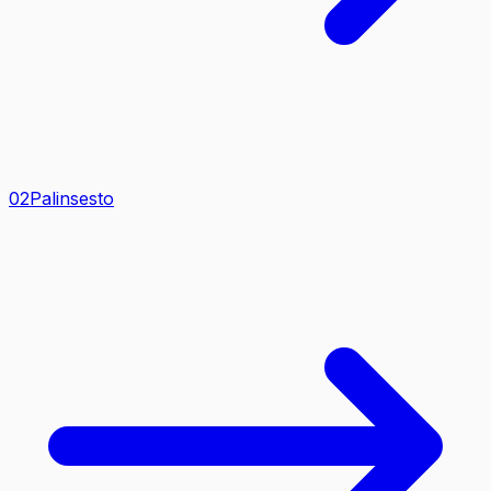
0
2
Palinsesto