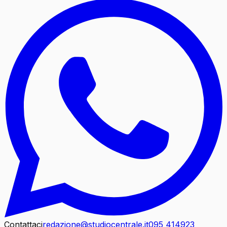
Contattaci
redazione@studiocentrale.it
095 414923