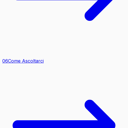
0
6
Come Ascoltarci