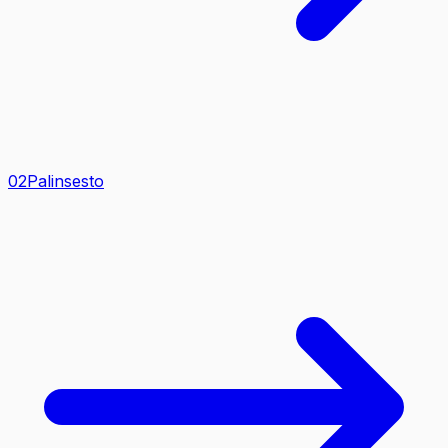
0
2
Palinsesto