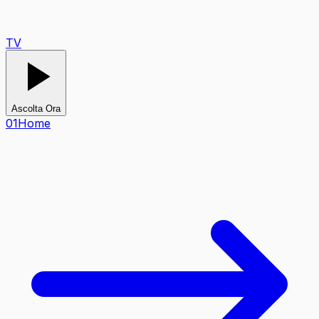
TV
Ascolta Ora
0
1
Home