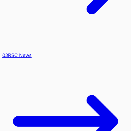
0
3
RSC News