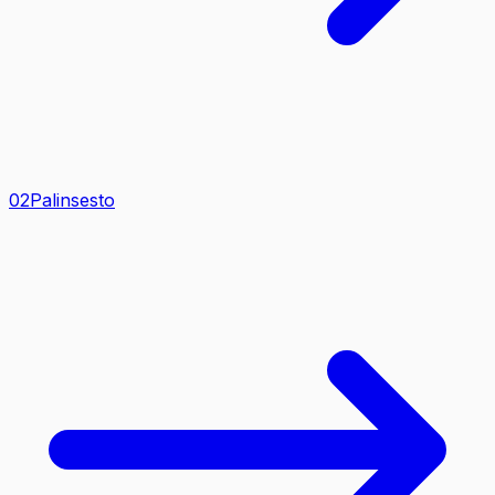
0
2
Palinsesto