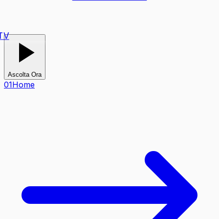
TV
Ascolta Ora
0
1
Home