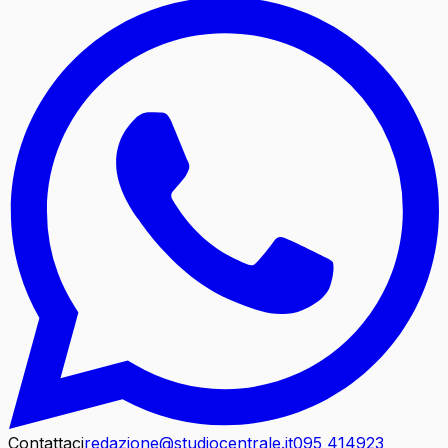
Contattaci
redazione@studiocentrale.it
095 414923