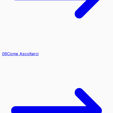
0
6
Come Ascoltarci