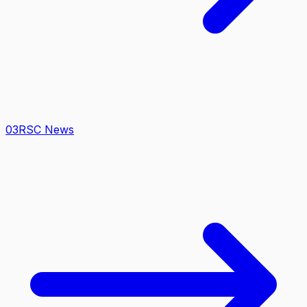
0
3
RSC News