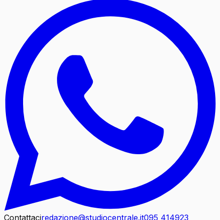
Contattaci
redazione@studiocentrale.it
095 414923