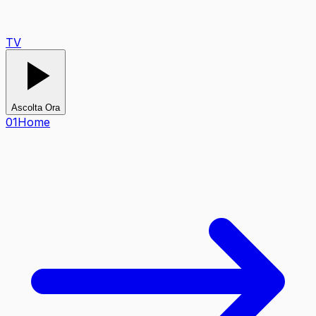
TV
Ascolta Ora
0
1
Home