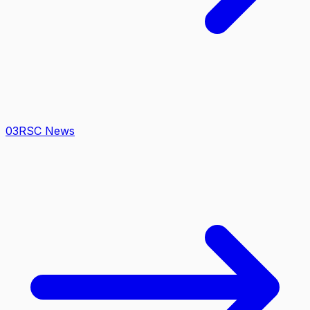
0
3
RSC News