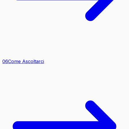
0
6
Come Ascoltarci