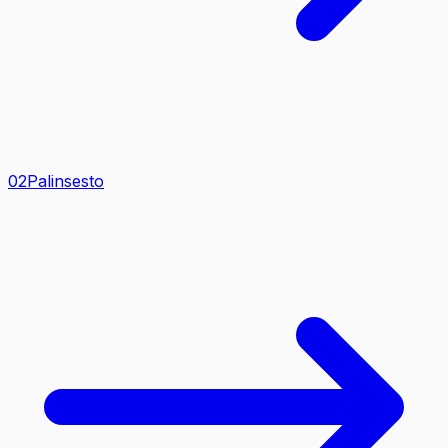
0
2
Palinsesto