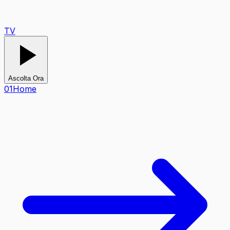
TV
Ascolta Ora
0
1
Home