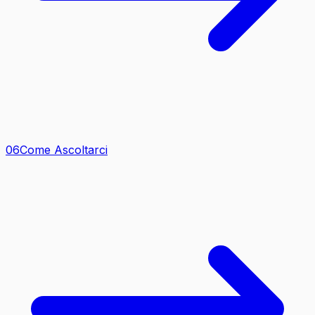
0
6
Come Ascoltarci