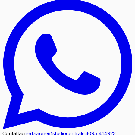
Contattaci
redazione@studiocentrale.it
095 414923