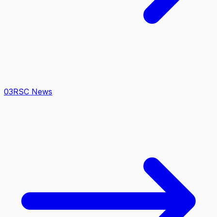
0
3
RSC News