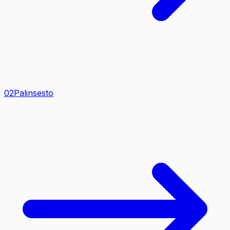
0
2
Palinsesto