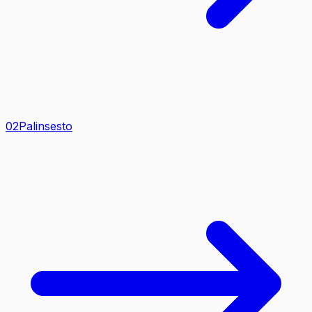
0
2
Palinsesto