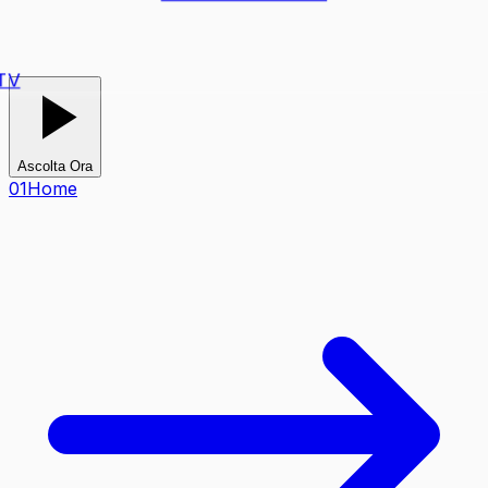
TV
Ascolta Ora
0
1
Home