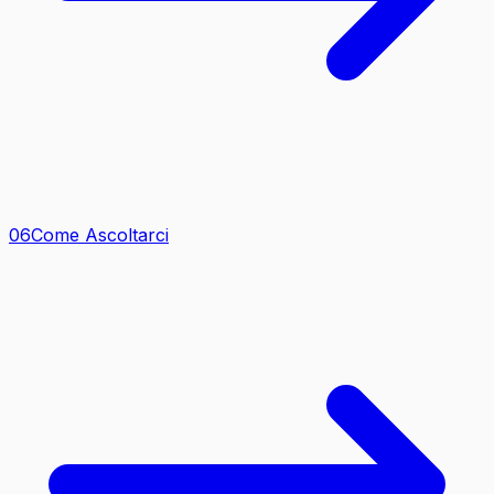
0
6
Come Ascoltarci