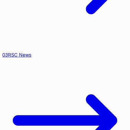
0
3
RSC News