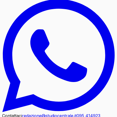
Contattaci
redazione@studiocentrale.it
095 414923