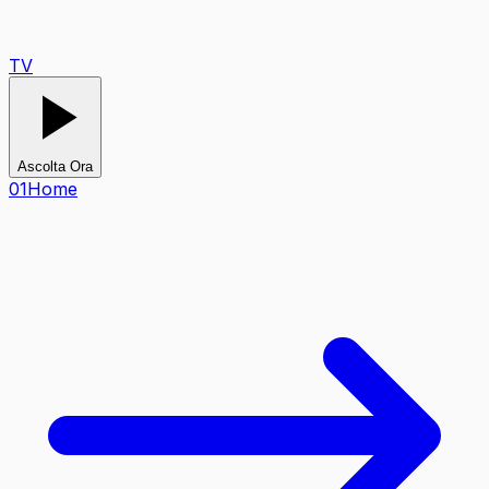
TV
Ascolta Ora
0
1
Home