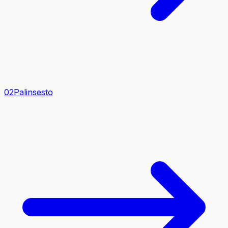
0
2
Palinsesto