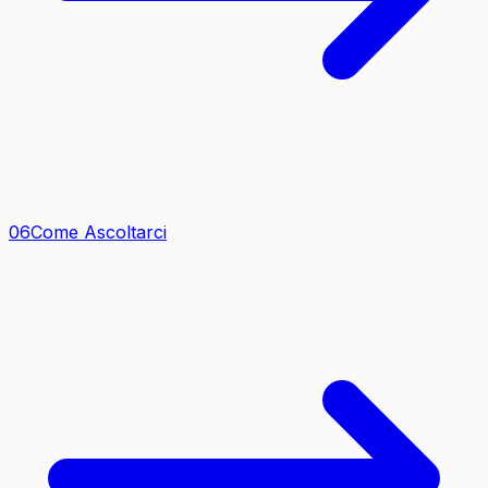
0
6
Come Ascoltarci