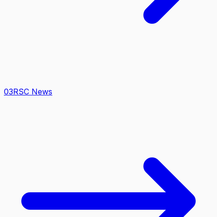
0
3
RSC News