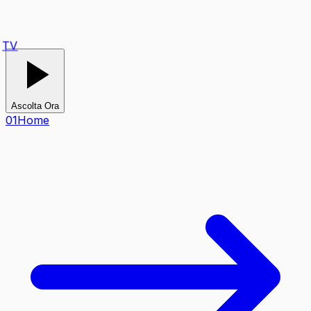
TV
Ascolta Ora
0
1
Home