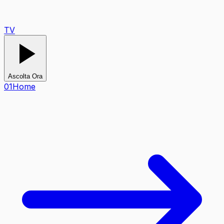
TV
Ascolta Ora
0
1
Home