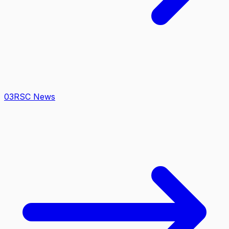
0
3
RSC News