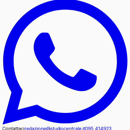
Contattaci
redazione@studiocentrale.it
095 414923