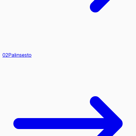
0
2
Palinsesto