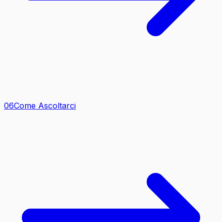
0
6
Come Ascoltarci