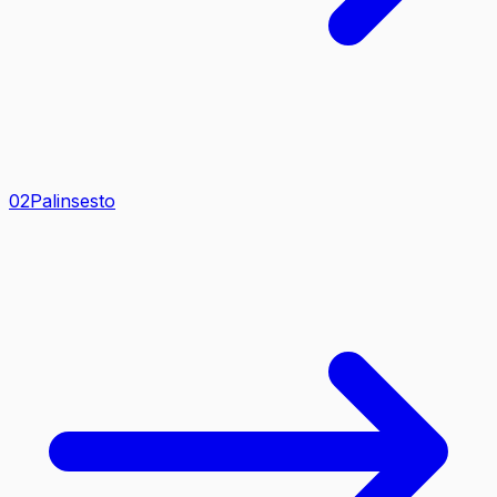
0
2
Palinsesto