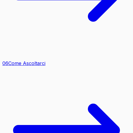
0
6
Come Ascoltarci