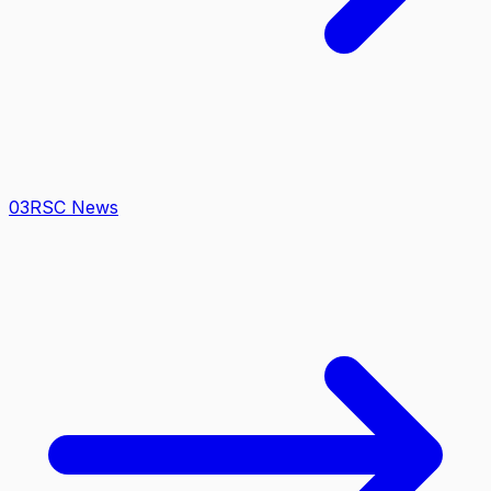
0
3
RSC News