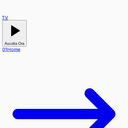
TV
Ascolta Ora
0
1
Home