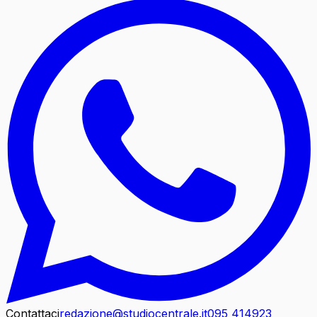
Contattaci
redazione@studiocentrale.it
095 414923