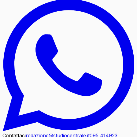
Contattaci
redazione@studiocentrale.it
095 414923