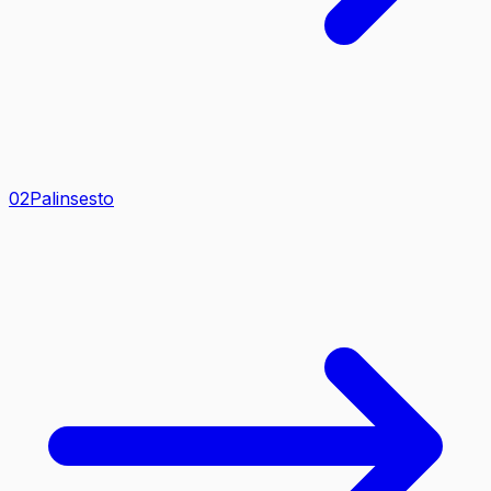
0
2
Palinsesto