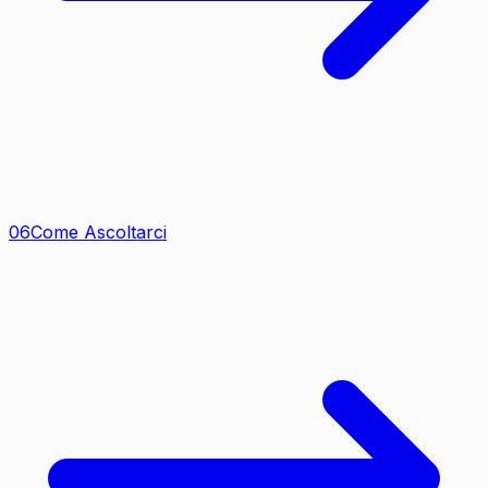
0
6
Come Ascoltarci