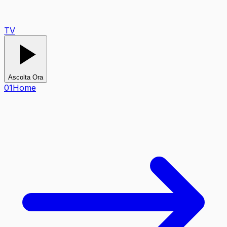
TV
Ascolta Ora
0
1
Home