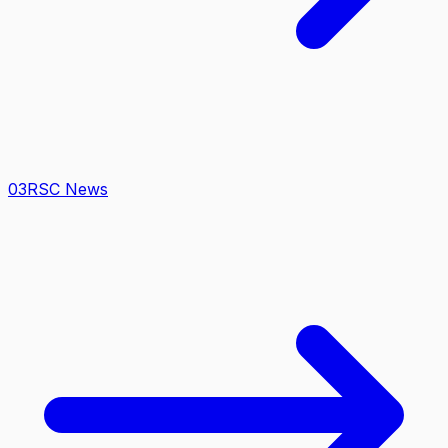
0
3
RSC News