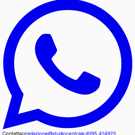
Contattaci
redazione@studiocentrale.it
095 414923