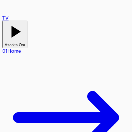
TV
Ascolta Ora
0
1
Home