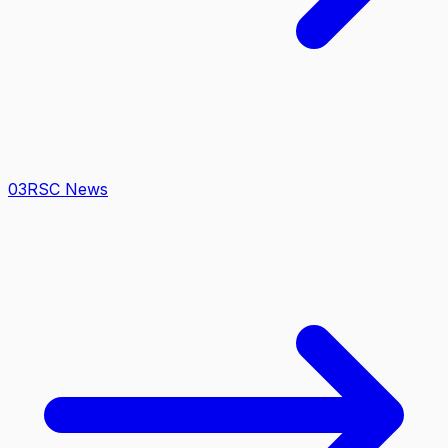
0
3
RSC News