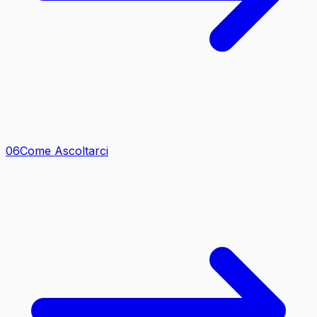
0
6
Come Ascoltarci