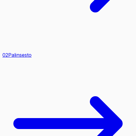
0
2
Palinsesto