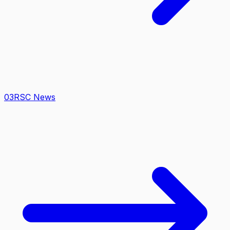
0
3
RSC News