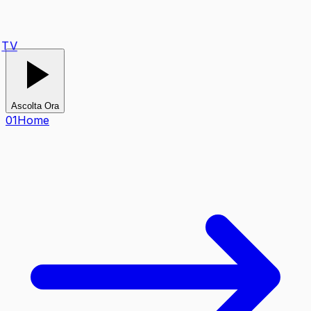
TV
Ascolta Ora
0
1
Home