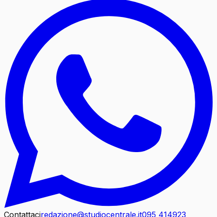
Contattaci
redazione@studiocentrale.it
095 414923