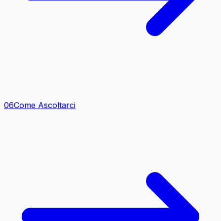
0
6
Come Ascoltarci