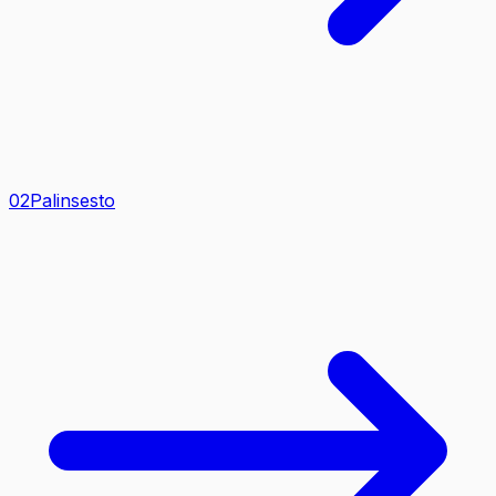
0
2
Palinsesto