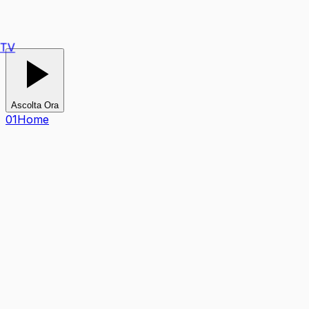
Ascolta Ora
0
1
Home