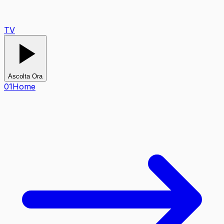
TV
Ascolta Ora
0
1
Home