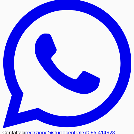
Contattaci
redazione@studiocentrale.it
095 414923