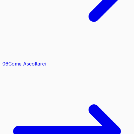
0
6
Come Ascoltarci