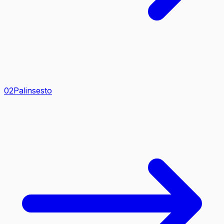
0
2
Palinsesto