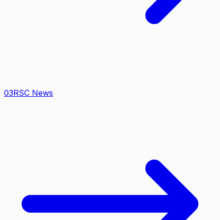
0
3
RSC News