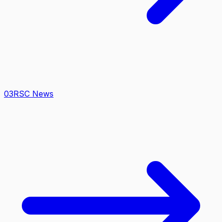
0
3
RSC News