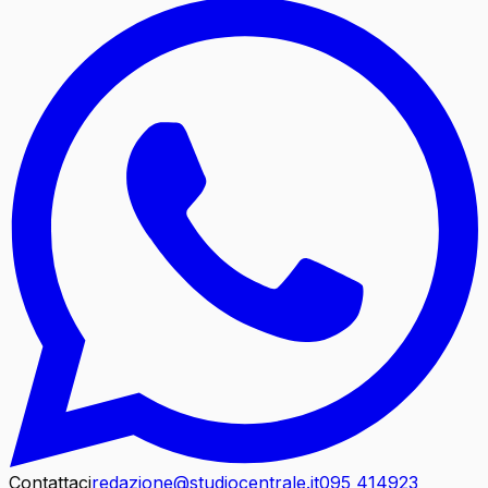
Contattaci
redazione@studiocentrale.it
095 414923