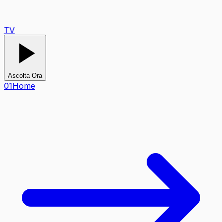
TV
Ascolta Ora
0
1
Home