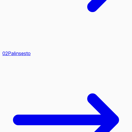
0
2
Palinsesto