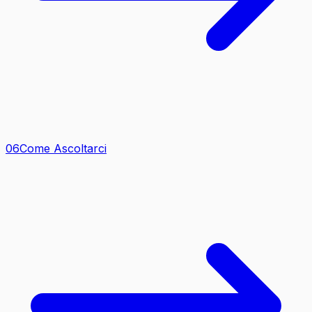
0
6
Come Ascoltarci