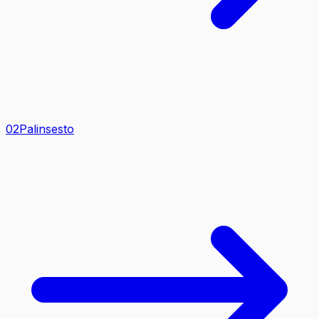
0
2
Palinsesto