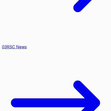
0
3
RSC News