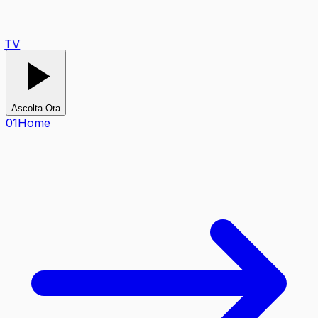
TV
Ascolta Ora
0
1
Home