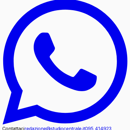
Contattaci
redazione@studiocentrale.it
095 414923