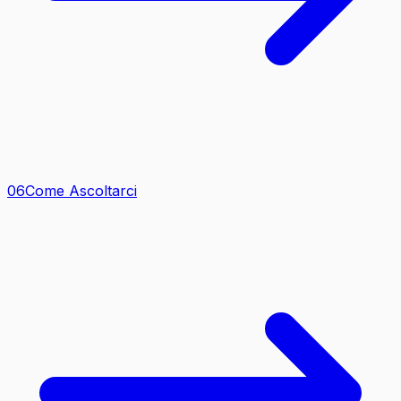
0
6
Come Ascoltarci