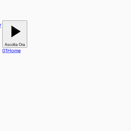
TV
Ascolta Ora
0
1
Home