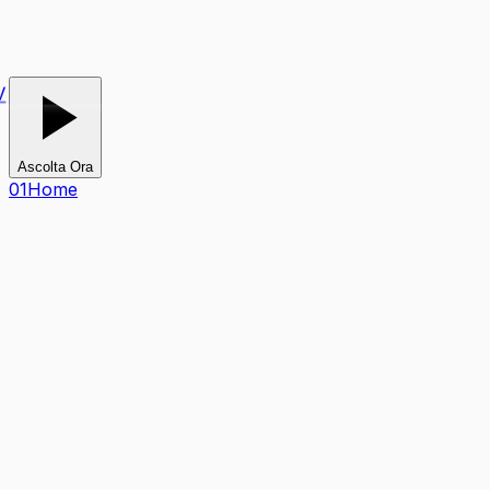
V
Ascolta Ora
0
1
Home