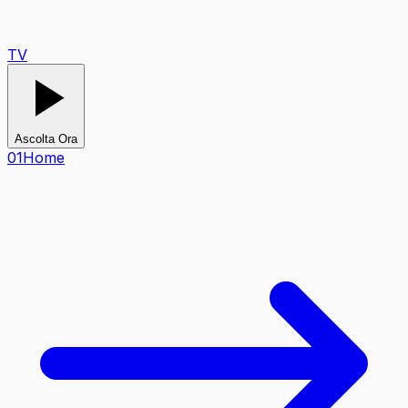
TV
Ascolta Ora
0
1
Home