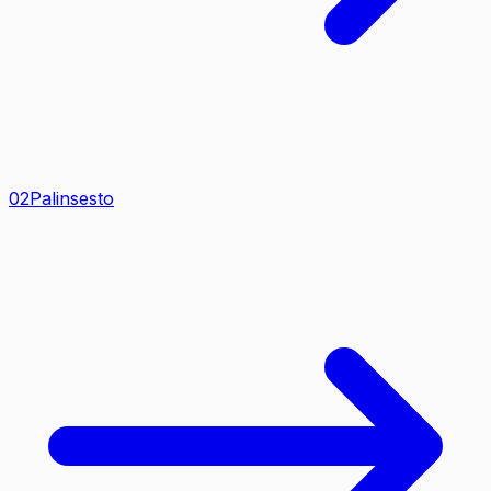
0
2
Palinsesto