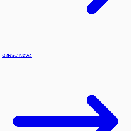
0
3
RSC News