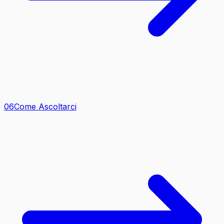
0
6
Come Ascoltarci