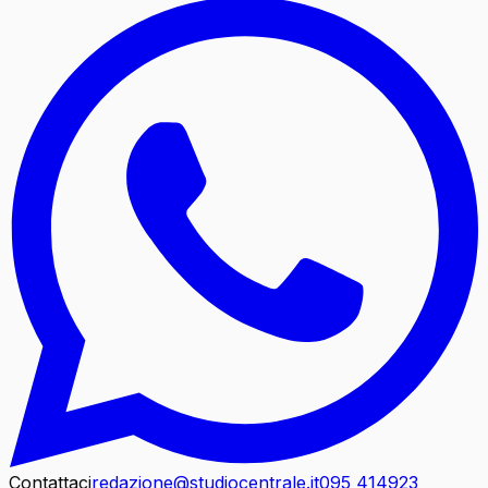
Contattaci
redazione@studiocentrale.it
095 414923