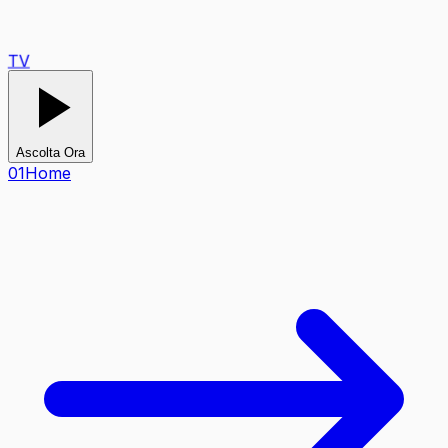
TV
Ascolta Ora
0
1
Home