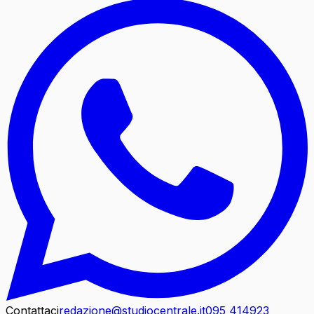
Contattaci
redazione@studiocentrale.it
095 414923