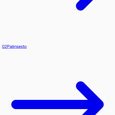
0
2
Palinsesto