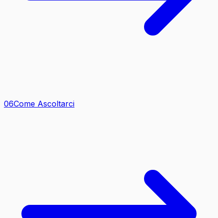
0
6
Come Ascoltarci