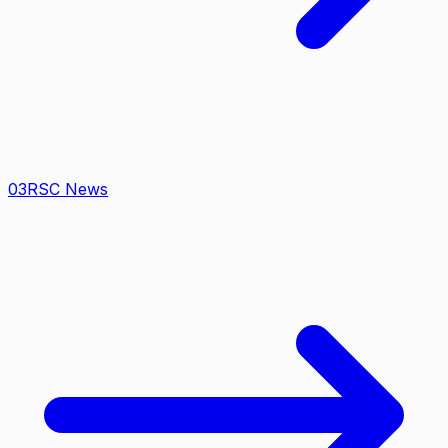
0
3
RSC News