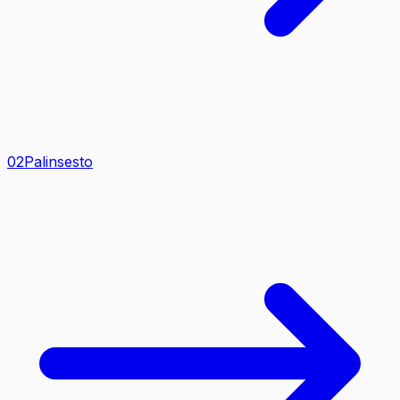
0
2
Palinsesto