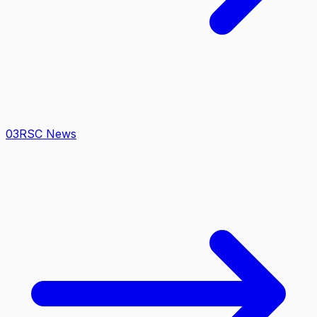
0
3
RSC News