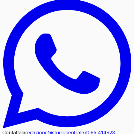
Contattaci
redazione@studiocentrale.it
095 414923