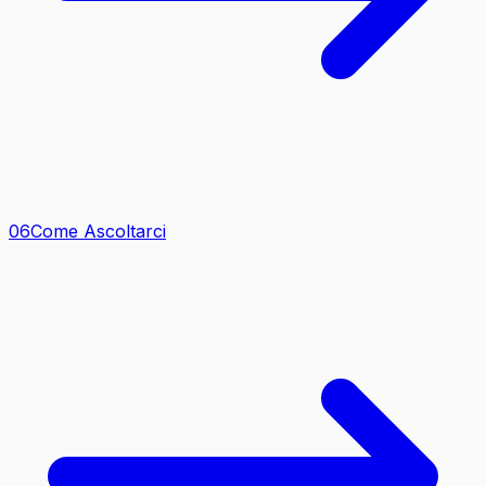
0
6
Come Ascoltarci