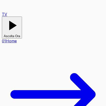
TV
Ascolta Ora
0
1
Home