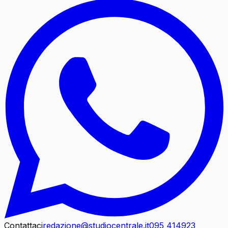
Contattaci
redazione@studiocentrale.it
095 414923