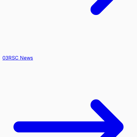
0
3
RSC News