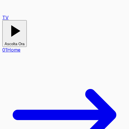
TV
Ascolta Ora
0
1
Home