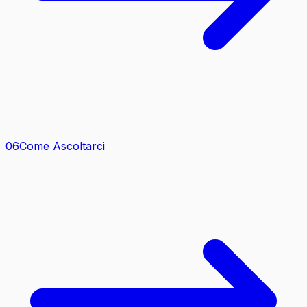
0
6
Come Ascoltarci