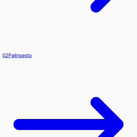
0
2
Palinsesto