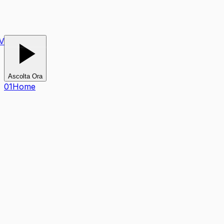
V
Ascolta Ora
0
1
Home