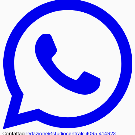
Contattaci
redazione@studiocentrale.it
095 414923