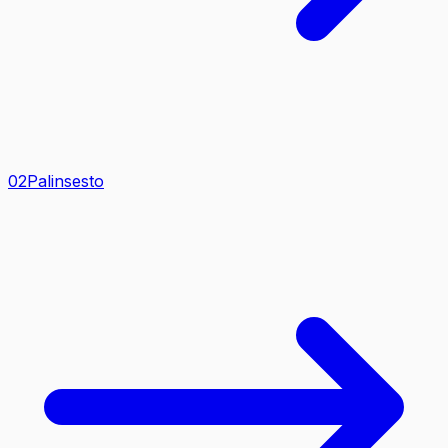
0
2
Palinsesto