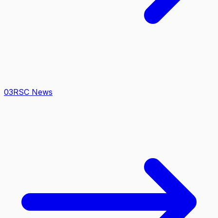
0
3
RSC News