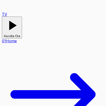
TV
Ascolta Ora
0
1
Home