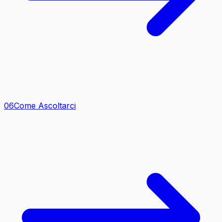
0
6
Come Ascoltarci