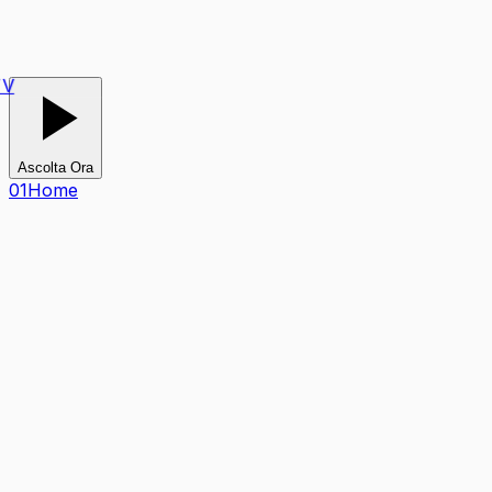
V
Ascolta Ora
0
1
Home