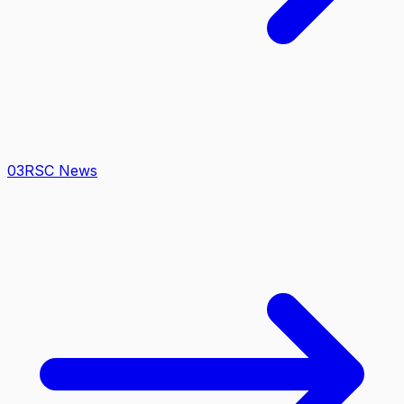
0
3
RSC News