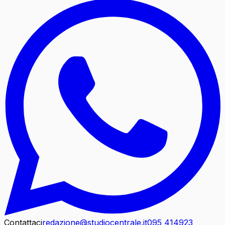
Contattaci
redazione@studiocentrale.it
095 414923