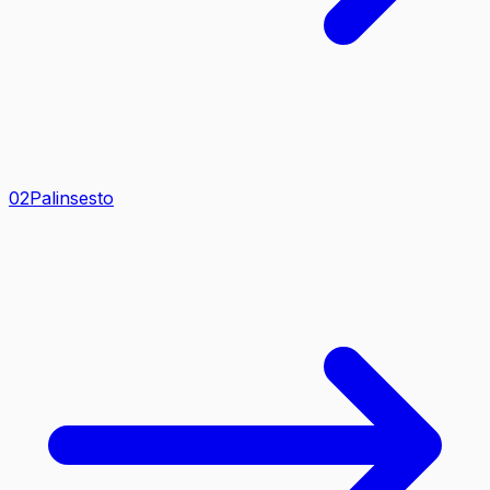
0
2
Palinsesto