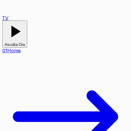
TV
Ascolta Ora
0
1
Home