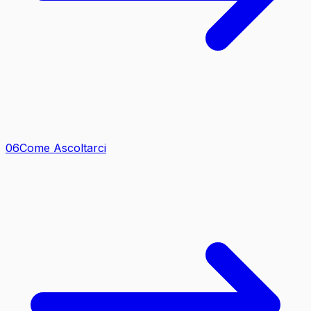
0
6
Come Ascoltarci