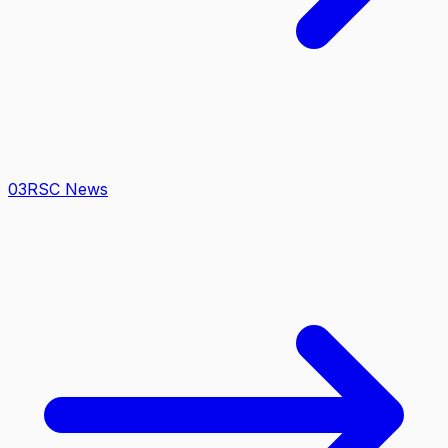
0
3
RSC News