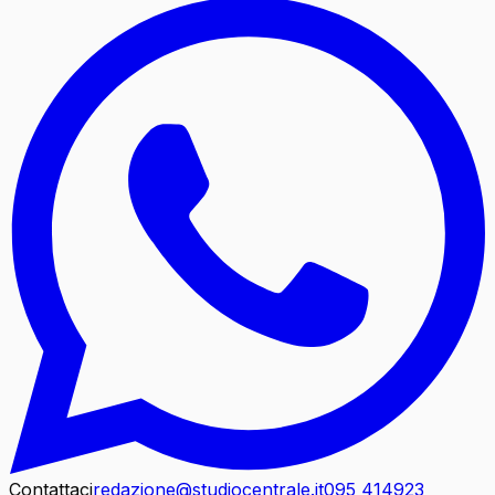
Contattaci
redazione@studiocentrale.it
095 414923