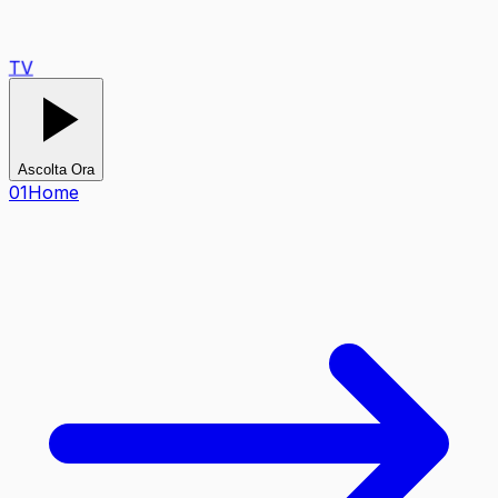
TV
Ascolta Ora
0
1
Home