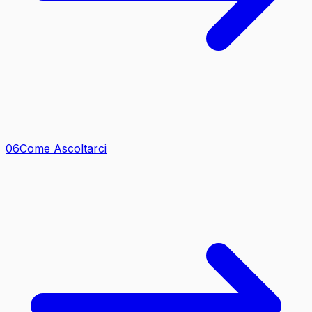
0
6
Come Ascoltarci