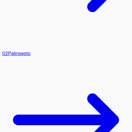
0
2
Palinsesto