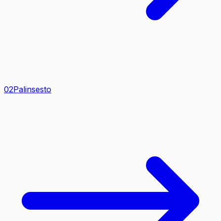
0
2
Palinsesto