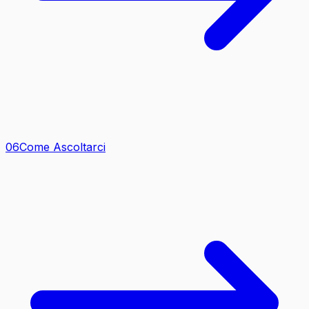
0
6
Come Ascoltarci