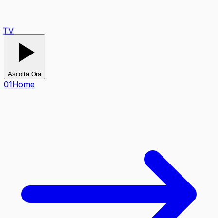
TV
Ascolta Ora
0
1
Home