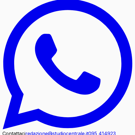
Contattaci
redazione@studiocentrale.it
095 414923