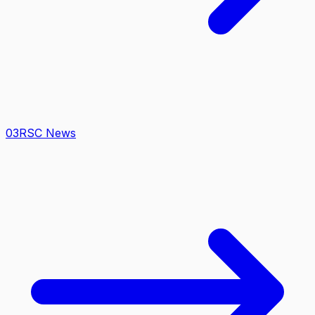
0
3
RSC News