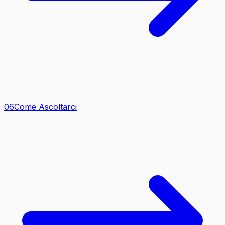
0
6
Come Ascoltarci