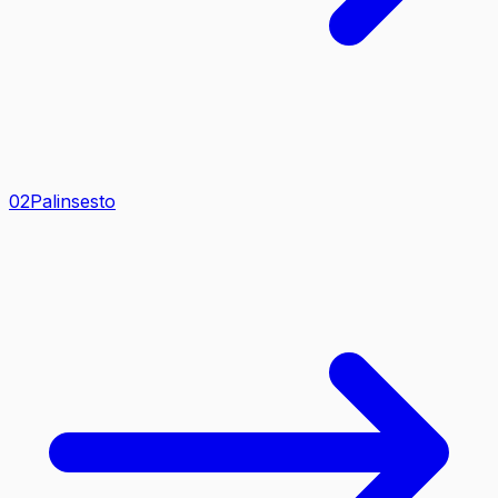
0
2
Palinsesto