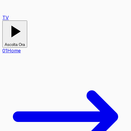
TV
Ascolta Ora
0
1
Home