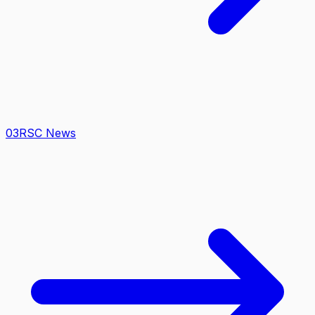
0
3
RSC News