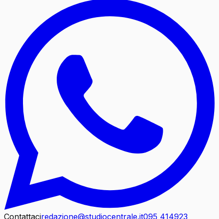
Contattaci
redazione@studiocentrale.it
095 414923