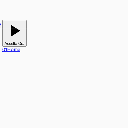
TV
Ascolta Ora
0
1
Home