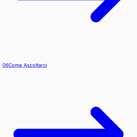
0
6
Come Ascoltarci