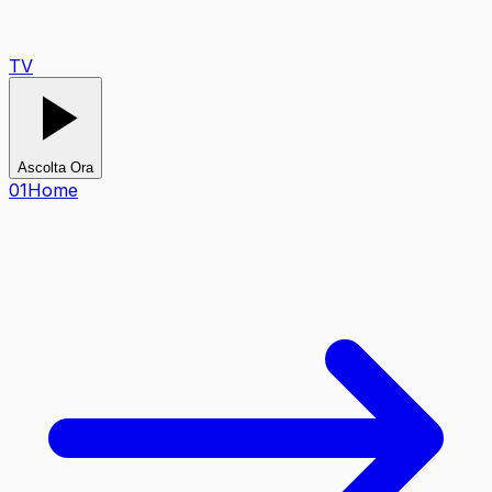
TV
Ascolta Ora
0
1
Home