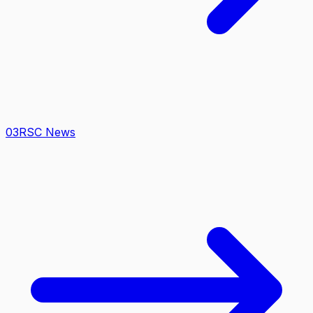
0
3
RSC News