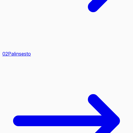
0
2
Palinsesto