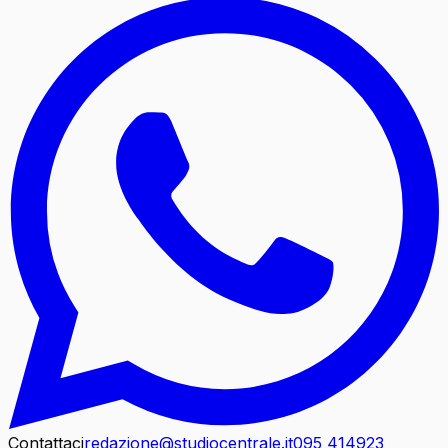
Contattaci
redazione@studiocentrale.it
095 414923