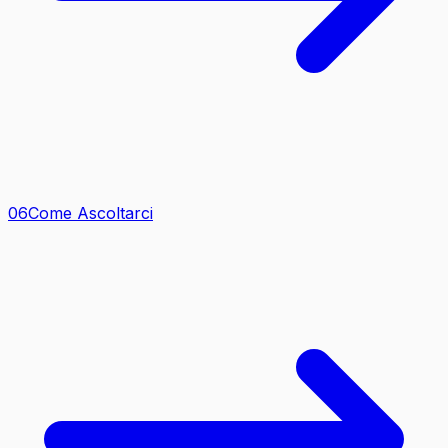
0
6
Come Ascoltarci