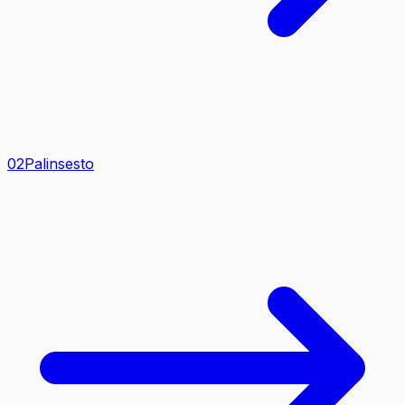
0
2
Palinsesto