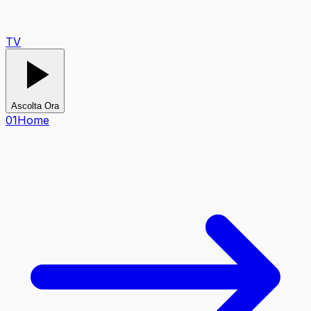
TV
Ascolta Ora
0
1
Home