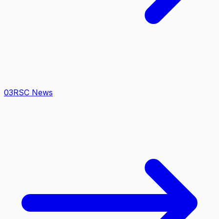
0
3
RSC News