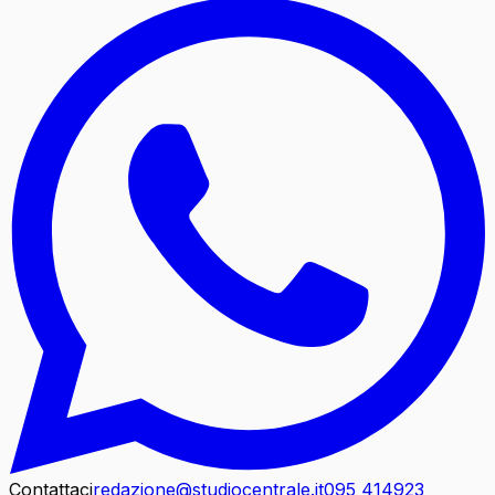
Contattaci
redazione@studiocentrale.it
095 414923