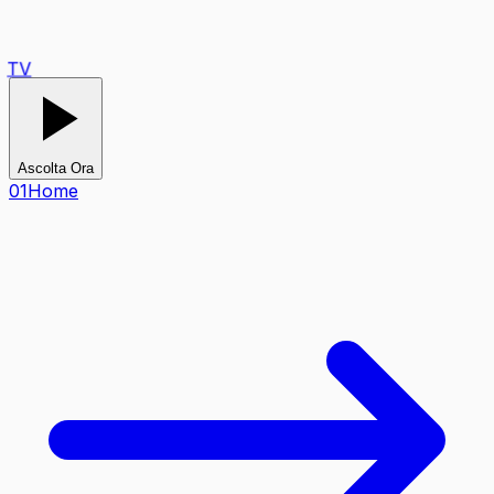
TV
Ascolta Ora
0
1
Home