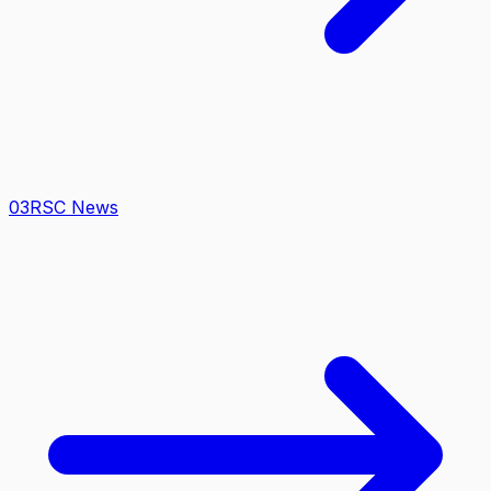
0
3
RSC News