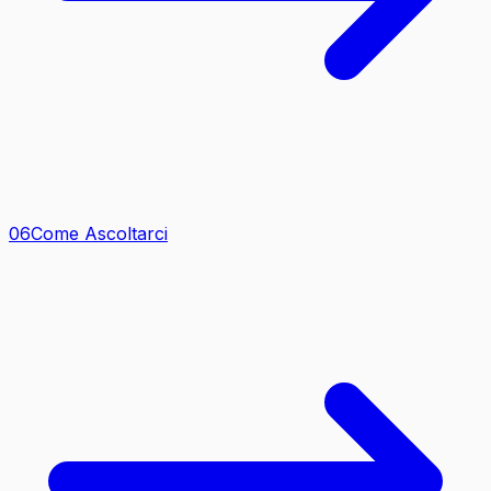
0
6
Come Ascoltarci