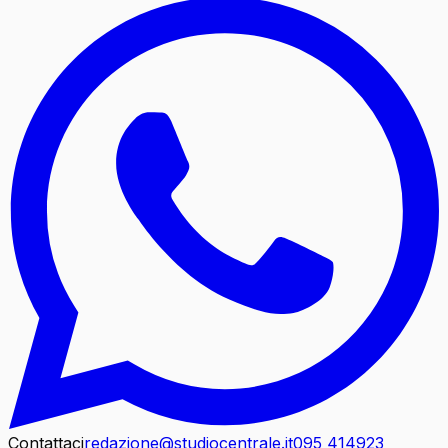
Contattaci
redazione@studiocentrale.it
095 414923