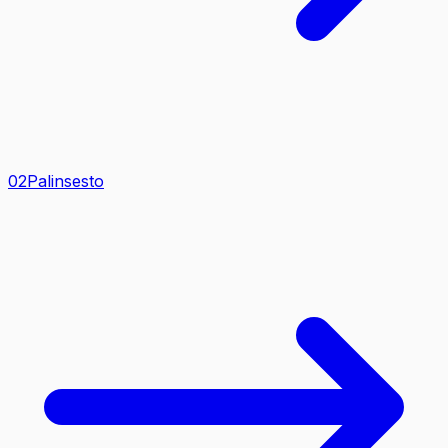
0
2
Palinsesto