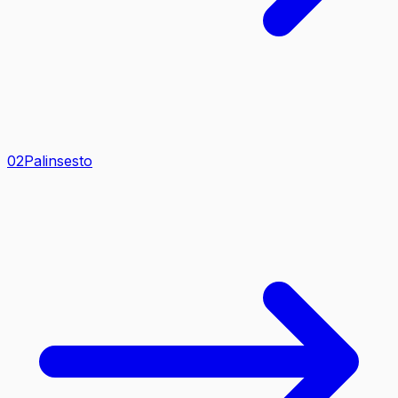
0
2
Palinsesto