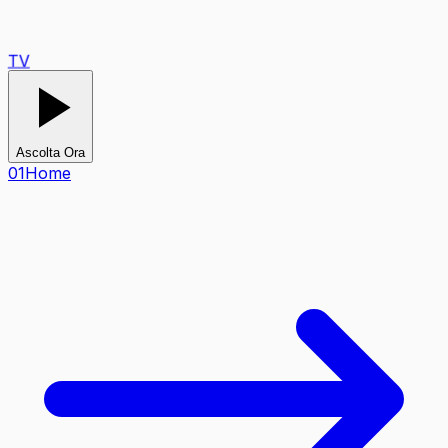
TV
Ascolta Ora
0
1
Home