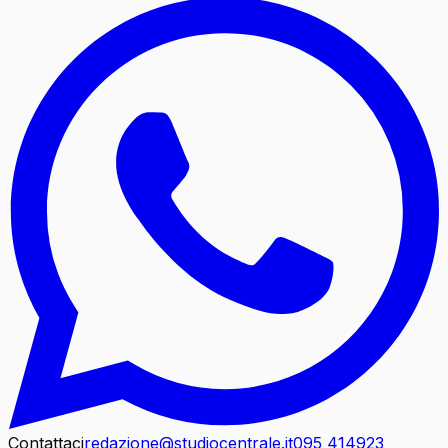
Contattaci
redazione@studiocentrale.it
095 414923