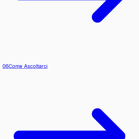
0
6
Come Ascoltarci