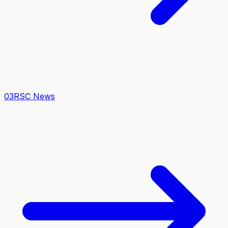
0
3
RSC News