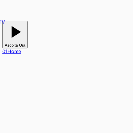
Ascolta Ora
0
1
Home