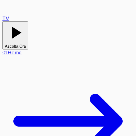
TV
Ascolta Ora
0
1
Home