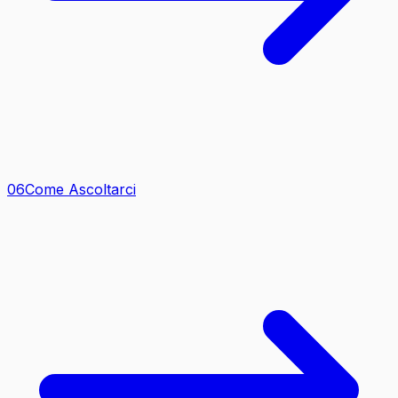
0
6
Come Ascoltarci