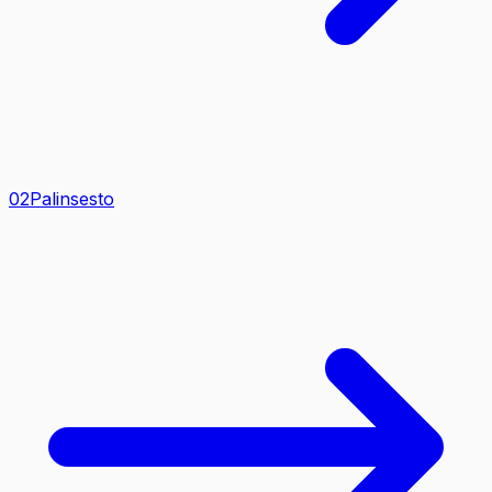
0
2
Palinsesto