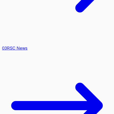
0
3
RSC News