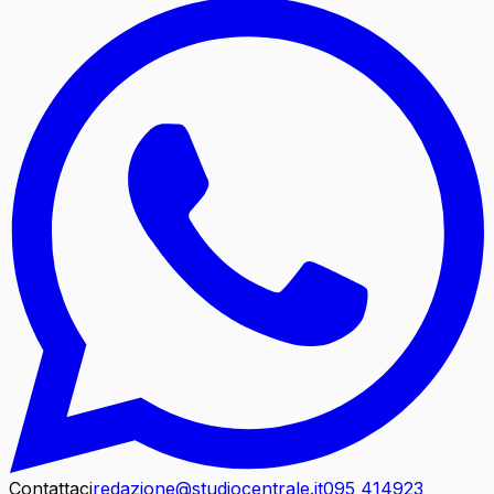
Contattaci
redazione@studiocentrale.it
095 414923