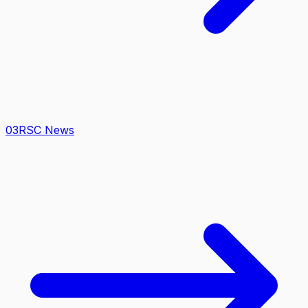
0
3
RSC News