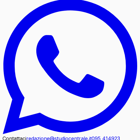
Contattaci
redazione@studiocentrale.it
095 414923