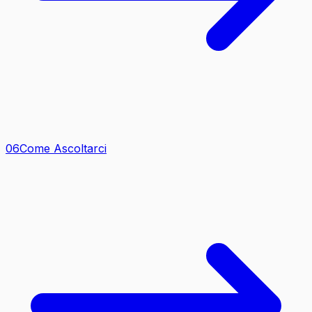
0
6
Come Ascoltarci