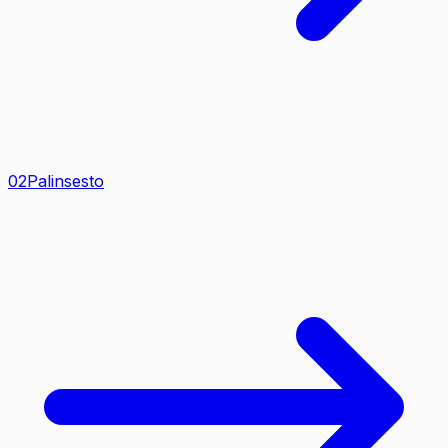
0
2
Palinsesto