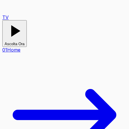
TV
Ascolta Ora
0
1
Home